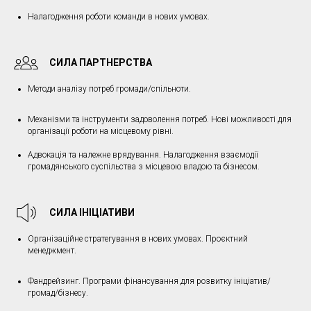
Налагодження роботи команди в нових умовах.
СИЛА ПАРТНЕРСТВА
Методи аналізу потреб громади/спільноти.
Механізми та інструменти задоволення потреб. Нові можливості для
організації роботи на місцевому рівні.
Адвокація та належне врядування. Налагодження взаємодії
громадянського суспільства з місцевою владою та бізнесом.
СИЛА ІНІЦІАТИВИ
Організаційне стратегування в нових умовах. Проєктний
менеджмент.
Фандрейзинг. Програми фінансування для розвитку ініціатив/
громад/бізнесу.