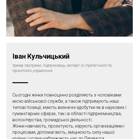
Іван Кульчицький
тренер програми, підприємець, експерт із стратегічного та
проєктного управління
Сьогодні жінки повноцінно розділяють з чоловіками
місію військової служби, а також підтримують наші
тилові позиції, мають визначні здобутки як в наукових і
гуманітарних сферах, так і в області підприємництва,
волонтерства, громадської діяльності.
Жінки навчають, проєктують, керують організаціями і
процесами, допомагають, зміцнюють силу нашої
країни і щодня наближають нас до Перемоги.