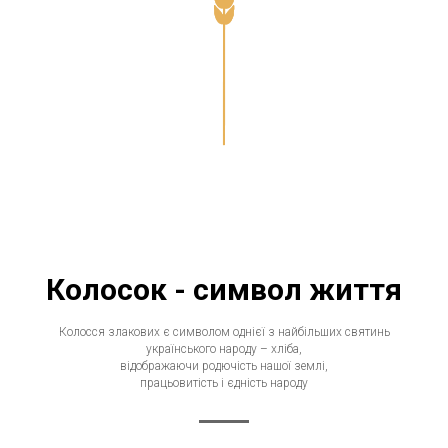
Колосок - символ життя
Колосся злакових є символом однієї з найбільших святинь
українського народу – хліба,
відображаючи родючість нашої землі,
працьовитість і єдність народу