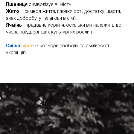
Пшениця
символізує вічність.
Жито
– символ життя, плодючості, достатку, щастя,
знак добробуту і злагоди в сім'ї.
Ячмінь
- прадавнє коріння, оскільки він належить до
числа найдревніших культурних рослин.
Синьо
-жовті
- кольори свободи та сміливості
українців!