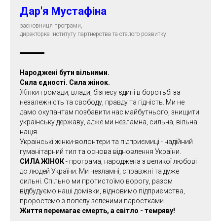
Дар'я Мустафіна
засновниця програми,
директорка Інституту партнерства та сталого розвитку
Народжені бути вільними.
Сила єдності. Сила жінок.
Жінки громади, влади, бізнесу єдині в боротьбі за
незалежність та свободу, правду та гідність. Ми не
дамо окупантам позбавити нас майбутнього, знищити
українську державу, адже ми незламна, сильна, вільна
нація.
Українські жінки-волонтери та підприємиці - надійний
гуманітарний тил та основа відновлення України.
СИЛА ЖІНОК
- програма, народжена з великої любові
до людей України. Ми незламні, справжні та дуже
сильні. Спільно ми протистоїмо ворогу, разом
відбудуємо наші домівки, відновимо підприємства,
проростемо з попелу зеленими паростками.
Життя перемагає смерть, а світло - темряву!