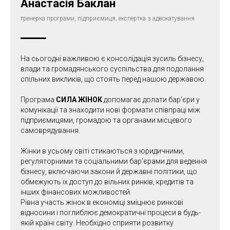
Анастасія Баклан
тренерка програми, підприємиця, експертка з адвокатування
На сьогодні важливою є консолідація зусиль бізнесу,
влади та громадянського суспільства для подолання
спільних викликів, що стоять перед нашою державою.
Програма
СИЛА ЖІНОК
допомагає долати бар'єри у
комунікації та знаходити нові формати співпраці між
підприємицями, громадою та органами місцевого
самоврядування.
Жінки в усьому світі стикаються з юридичними,
регуляторними та соціальними бар'єрами для ведення
бізнесу, включаючи закони й державні політики, що
обмежують їх доступ до вільних ринків, кредитів та
інших фінансових можливостей.
Рівна участь жінок в економіці зміцнює ринкові
відносини і поглиблює демократичні процеси в будь-
якій країні світу. Необхідно сприяти розвитку